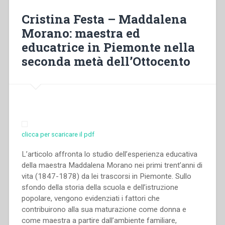
with
Cristina Festa – Maddalena
your
Morano: maestra ed
robes
educatrice in Piemonte nella
hitched
up
seconda metà dell’Ottocento
and
your
lamps
alight””
clicca per scaricare il pdf
L’articolo affronta lo studio dell’esperienza educativa
della maestra Maddalena Morano nei primi trent’anni di
vita (1847-1878) da lei trascorsi in Piemonte. Sullo
sfondo della storia della scuola e dell’istruzione
popolare, vengono evidenziati i fattori che
contribuirono alla sua maturazione come donna e
come maestra a partire dall’ambiente familiare,