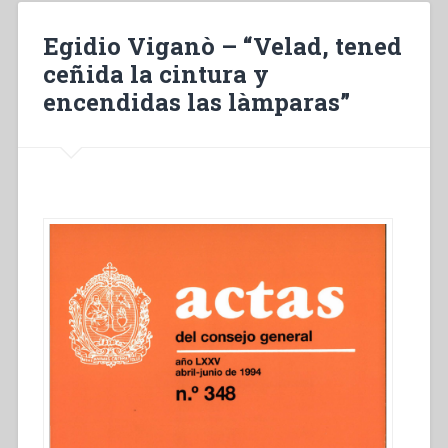
tenue
de
Egidio Viganò – “Velad, tened
service
ceñida la cintura y
et
encendidas las làmparas”
gardez
vos
lampes
allumées!»”