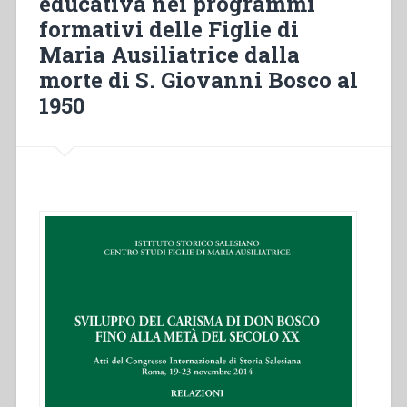
educativa nei programmi
(1881-
formativi delle Figlie di
1908)”
Maria Ausiliatrice dalla
morte di S. Giovanni Bosco al
1950