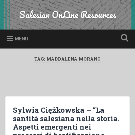
Skip
to
Salesian OnLine Resources
Search
content
MENU
TAG:
MADDALENA MORANO
Sylwia Ciężkowska – “La
santità salesiana nella storia.
Aspetti emergenti nei