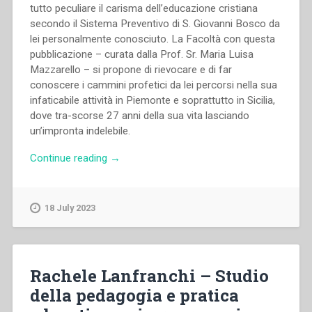
tutto peculiare il carisma dell’educazione cristiana
secondo il Sistema Preventivo di S. Giovanni Bosco da
lei personalmente conosciuto. La Facoltà con questa
pubblicazione – curata dalla Prof. Sr. Maria Luisa
Mazzarello – si propone di rievocare e di far
conoscere i cammini profetici da lei percorsi nella sua
infaticabile attività in Piemonte e soprattutto in Sicilia,
dove tra-scorse 27 anni della sua vita lasciando
un’impronta indelebile.
“Maria
Continue reading
→
Luisa
Mazzarello
–
18 July 2023
Sulle
Frontiere
dell’educazione.
Maddalena
Rachele Lanfranchi – Studio
Morano
della pedagogia e pratica
in
Sicilia