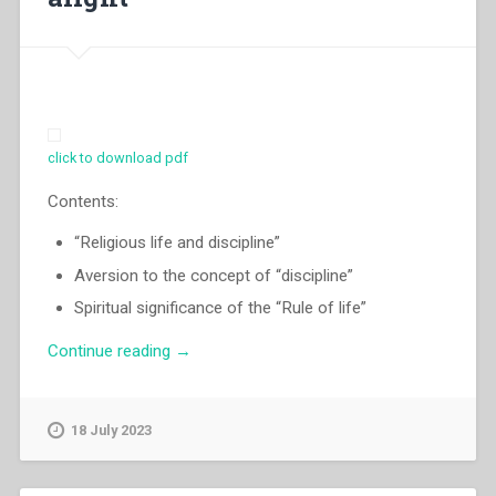
Ausiliatrice.
Percorso
storico
e
spunti
di
attualizzazione”
click to download pdf
Contents:
“Religious life and discipline”
Aversion to the concept of “discipline”
Spiritual significance of the “Rule of life”
“Egidio
Continue reading
→
Viganò
–
“Be
18 July 2023
on
the
watch