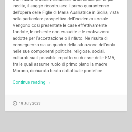
inedita, il saggio ricostruisce il primo quarantennio
dell’opera delle Figlie di Maria Ausiliatrice in Sicilia, vista
nella particolare prospettiva dell’incidenza sociale.
Vengono così presentate le case effettivamente
fondate, le richieste non esaudite e le motivazioni
addotte per l’accettazione o il rifiuto. Ne risulta di
conseguenza sia un quadro della situazione dell’isola
nelle sue componenti politiche, religiose, sociali,
culturali, sia il possibile impatto su di esse delle FMA,
fra le quali assume ruolo di primo piano la madre
Morano, dichiarata beata dall’attuale pontefice.
“Gaetano
Continue reading
→
Zito
–
Educazione
18 July 2023
della
donna
in
Sicilia