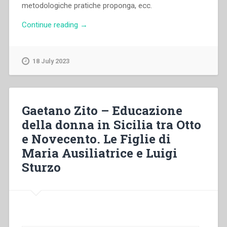
metodologiche pratiche proponga, ecc.
“Rachele
Continue reading
→
Lanfranchi
–
Studio
18 July 2023
della
pedagogia
e
pratica
Gaetano Zito – Educazione
educativa
della donna in Sicilia tra Otto
nei
e Novecento. Le Figlie di
programmi
formativi
Maria Ausiliatrice e Luigi
delle
Sturzo
Figlie
di
Maria
Ausiliatrice
dalla
morte