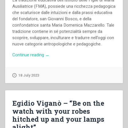
Ausiliatrice (FMA), possiede una ricchezza pedagogica
che scaturisce dalle intuizioni e dalla prassi educativa
del fondatore, san Giovanni Bosco, e della
confondatrice santa Maria Domenica Mazzarello. Tale
tradizione contiene in sé potenzialità sempre da
scoprire, sviluppare, inculturare e tradurre nell’oggi con
nuove categorie antropologiche e pedagogiche.
“Piera
Continue reading
→
Ruffinatto
–
La
18 July 2023
relazione
educativa
salesiana
vissuta
Egidio Viganò – “Be on the
dalle
watch with your robes
Figlie
hitched up and your lamps
di
Maria
alight”