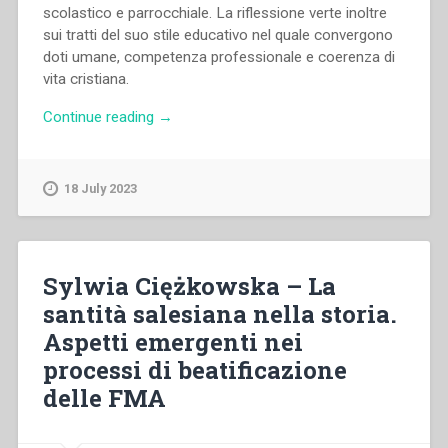
scolastico e parrocchiale. La riflessione verte inoltre
sui tratti del suo stile educativo nel quale convergono
doti umane, competenza professionale e coerenza di
vita cristiana.
“Cristina
Continue reading
→
Festa
–
Maddalena
18 July 2023
Morano:
maestra
ed
educatrice
Sylwia Ciężkowska – La
in
santità salesiana nella storia.
Piemonte
Aspetti emergenti nei
nella
seconda
processi di beatificazione
metà
delle FMA
dell’Ottocento”