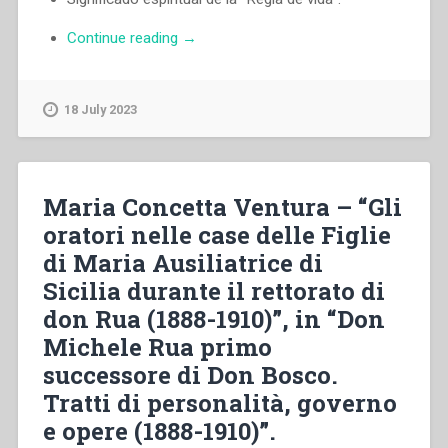
“Egidio
Continue reading
→
Viganò
–
“Velad,
18 July 2023
tened
ceñida
la
cintura
Maria Concetta Ventura – “Gli
y
oratori nelle case delle Figlie
encendidas
di Maria Ausiliatrice di
las
làmparas””
Sicilia durante il rettorato di
don Rua (1888-1910)”, in “Don
Michele Rua primo
successore di Don Bosco.
Tratti di personalità, governo
e opere (1888-1910)”.