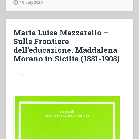
La
18 July 2023
santità
salesiana
nella
storia.
Maria Luisa Mazzarello –
Aspetti
Sulle Frontiere
emergenti
dell’educazione. Maddalena
nei
processi
Morano in Sicilia (1881-1908)
di
beatificazione
delle
FMA”