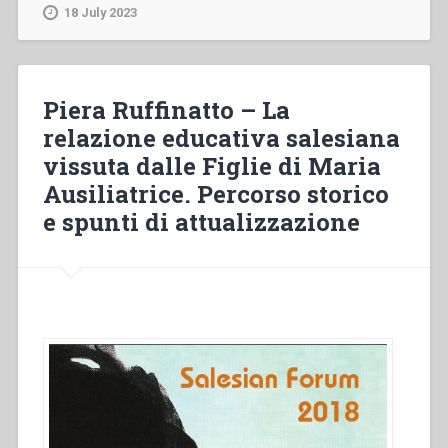
–
18 July 2023
“Gli
oratori
nelle
case
Piera Ruffinatto – La
delle
relazione educativa salesiana
Figlie
vissuta dalle Figlie di Maria
di
Maria
Ausiliatrice. Percorso storico
Ausiliatrice
e spunti di attualizzazione
di
Sicilia
durante
il
rettorato
di
don
Rua
(1888-
1910)”,
in