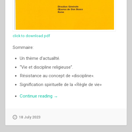
Storia
Salesiana
Roma,
19-
23
click to download pdf
novembre
2014””
Sommaire:
Un thème d’actuallté.
“Vie et discipline religieuse”.
Résistance au concept de «discipline».
Signiflcation spirituelle de la «Règle de vie»
“Egidio
Continue reading
→
Viganò
–
«Veillez,
18 July 2023
restez
en