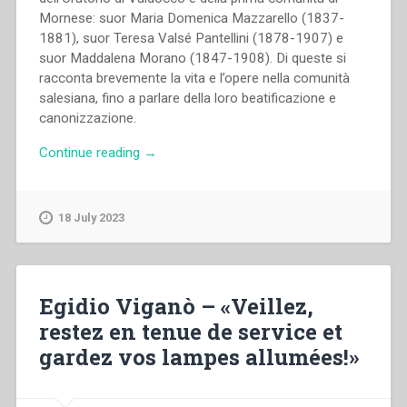
Mornese: suor Maria Domenica Mazzarello (1837-
1881), suor Teresa Valsé Pantellini (1878-1907) e
suor Maddalena Morano (1847-1908). Di queste si
racconta brevemente la vita e l’opere nella comunità
salesiana, fino a parlare della loro beatificazione e
canonizzazione.
“Sylwia
Continue reading
→
Ciężkowska
–
“La
18 July 2023
santità
salesiana
nella
storia.
Egidio Viganò – «Veillez,
Aspetti
restez en tenue de service et
emergenti
gardez vos lampes allumées!»
nei
processi
di