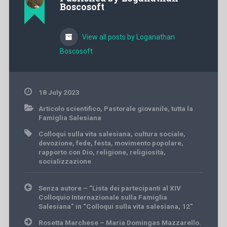
Boscosoft
View all posts by Loganathan
Boscosoft
18 July 2023
Articolo scientifico
,
Pastorale giovanile
,
tutta la
Famiglia Salesiana
Colloqui sulla vita salesiana
,
cultura sociale
,
devozione
,
fede
,
festa
,
movimento popolare
,
rapporto con Dio
,
religione
,
religiosità
,
socializzazione
Post
Senza autore – “Lista dei partecipanti al XIV
navigation
Colloquio Internazionale sulla Famiglia
Salesiana” in “Colloqui sulla vita salesiana, 12”
Rosetta Marchese – Maria Domingas Mazzarello.