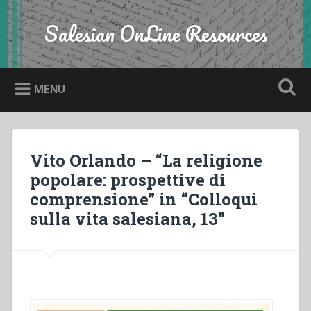
Skip
to
Salesian OnLine Resources
Search
content
MENU
Vito Orlando – “La religione
popolare: prospettive di
comprensione” in “Colloqui
sulla vita salesiana, 13”