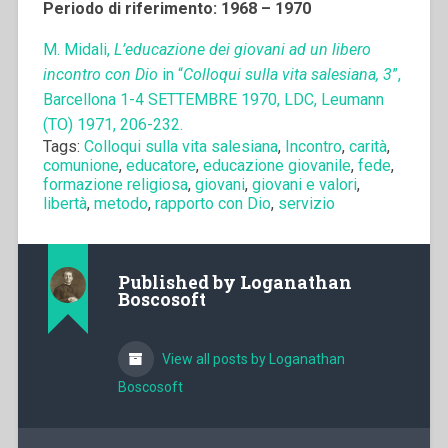
Periodo di riferimento: 1968 – 1970
M. Midali,
L’educazione dei giovani ad un libero
incontro con Dio
in “
Colloqui sulla vita salesiana, 3
”,
Barcellona 1-4 SETTEMBRE 1970, LDC, Leumann
(TO) 1971, 206-232.
Tags:
Colloqui sulla vita salesiana
,
Incontro
,
carità
,
comunione
,
educatore
,
educazione giovanile
,
fede
,
formazione religiosa
,
giovani
,
giovani e valori
,
libertà
,
metodo
,
rapporto con Dio
,
servizio
Published by
Loganathan
Boscosoft
View all posts by Loganathan
Boscosoft