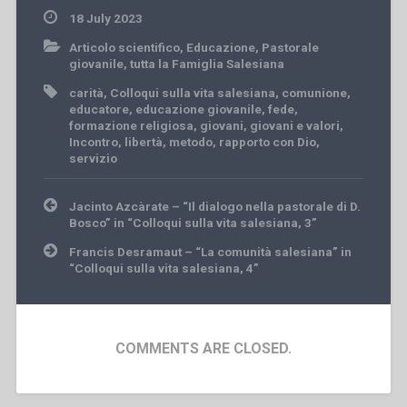
18 July 2023
Articolo scientifico
,
Educazione
,
Pastorale
giovanile
,
tutta la Famiglia Salesiana
carità
,
Colloqui sulla vita salesiana
,
comunione
,
educatore
,
educazione giovanile
,
fede
,
formazione religiosa
,
giovani
,
giovani e valori
,
Incontro
,
libertà
,
metodo
,
rapporto con Dio
,
servizio
Post
Jacinto Azcàrate – “Il dialogo nella pastorale di D.
navigation
Bosco” in “Colloqui sulla vita salesiana, 3”
Francis Desramaut – “La comunità salesiana” in
“Colloqui sulla vita salesiana, 4”
COMMENTS ARE CLOSED.