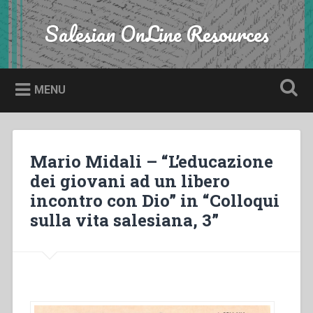
Skip
to
Salesian OnLine Resources
Search
content
MENU
Mario Midali – “L’educazione
dei giovani ad un libero
incontro con Dio” in “Colloqui
sulla vita salesiana, 3”