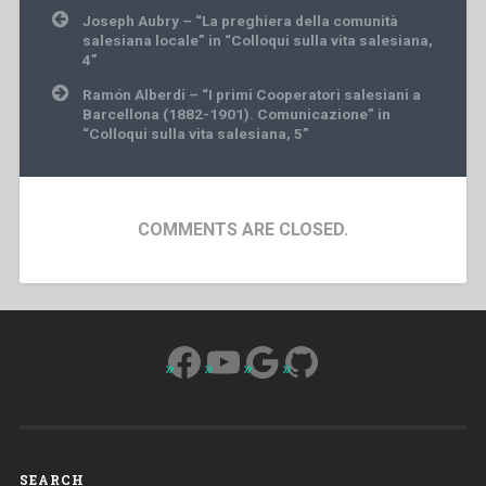
Post
Joseph Aubry – “La preghiera della comunità
navigation
salesiana locale” in “Colloqui sulla vita salesiana,
4”
Ramón Alberdi – “I primi Cooperatori salesiani a
Barcellona (1882-1901). Comunicazione” in
“Colloqui sulla vita salesiana, 5”
COMMENTS ARE CLOSED.
Facebook
YouTube
Google
GitHub
SEARCH