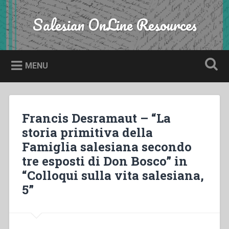
Skip
to
Salesian OnLine Resources
Search
content
MENU
Francis Desramaut – “La
storia primitiva della
Famiglia salesiana secondo
tre esposti di Don Bosco” in
“Colloqui sulla vita salesiana,
5”