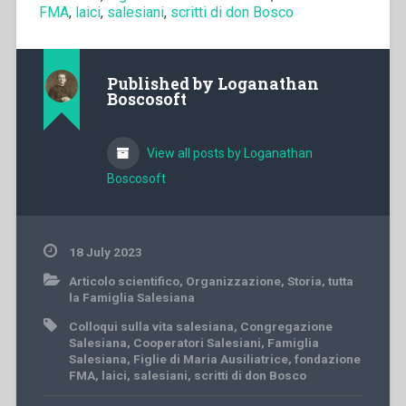
FMA
,
laici
,
salesiani
,
scritti di don Bosco
Published by
Loganathan
Boscosoft
View all posts by Loganathan
Boscosoft
18 July 2023
Articolo scientifico
,
Organizzazione
,
Storia
,
tutta
la Famiglia Salesiana
Colloqui sulla vita salesiana
,
Congregazione
Salesiana
,
Cooperatori Salesiani
,
Famiglia
Salesiana
,
Figlie di Maria Ausiliatrice
,
fondazione
FMA
,
laici
,
salesiani
,
scritti di don Bosco