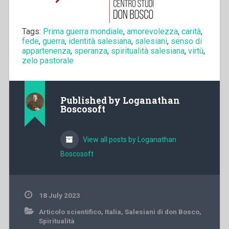
Tags:
Prima guerra mondiale
,
amorevolezza
,
carità
,
fede
,
guerra
,
identità salesiana
,
salesiani
,
senso di
appartenenza
,
speranza
,
spiritualità salesiana
,
virtù
,
zelo pastorale
Published by
Loganathan
Boscosoft
View all posts by Loganathan
Boscosoft
18 July 2023
Articolo scientifico
,
Italia
,
Salesiani di don Bosco
,
Spiritualità