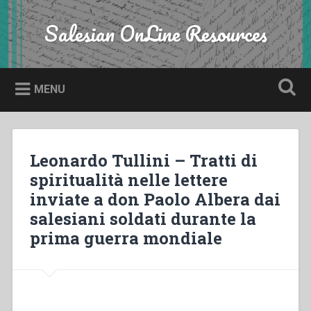
Skip
to
Salesian OnLine Resources
Search
content
MENU
Leonardo Tullini – Tratti di
spiritualità nelle lettere
inviate a don Paolo Albera dai
salesiani soldati durante la
prima guerra mondiale