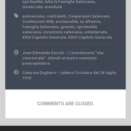
spiritualità
,
tutta la Famiglia Salesiana
,
Universale-mondiale
animazione
,
confratelli
,
Cooperatori Salesiani
,
Costituzioni SDB
,
ecclesialità
,
ex allievi/e
,
Famiglia Salesiana
,
giovani
,
spiritualità
salesiana
,
vocazione salesiana
,
volontariato
,
XXIII Capitolo Generale
,
XXIV Capitolo Generale
Post
Juan Edmundo Vecchi – L’esortazione “vita
navigation
consecrata”: stimoli al nostro cammino
postcapitolare
Caterina Daghero – Lettera Circolare del 24 luglio
1915
COMMENTS ARE CLOSED.