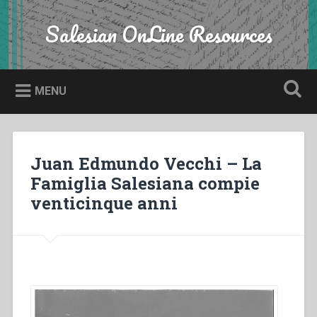
Skip
to
Salesian OnLine Resources
Search
content
MENU
Juan Edmundo Vecchi – La
Famiglia Salesiana compie
venticinque anni