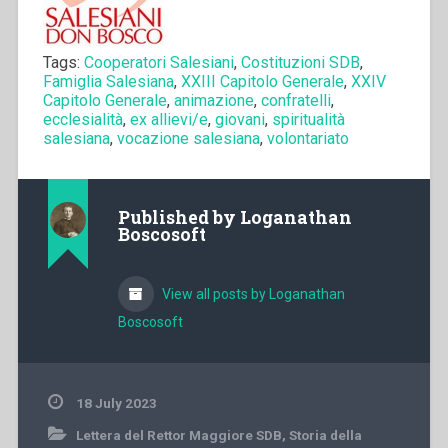
Tags:
Cooperatori Salesiani
,
Costituzioni SDB
,
Famiglia Salesiana
,
XXIII Capitolo Generale
,
XXIV
Capitolo Generale
,
animazione
,
confratelli
,
ecclesialità
,
ex allievi/e
,
giovani
,
spiritualità
salesiana
,
vocazione salesiana
,
volontariato
Published by
Loganathan
Boscosoft
View all posts by Loganathan
Boscosoft
18 July 2023
Lettera del Rettor Maggiore SDB
,
Storia della