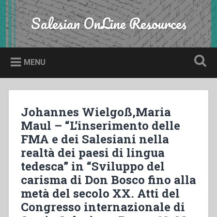
Skip
to
Salesian OnLine Resources
Search
content
MENU
Johannes Wielgoß,Maria
Maul – “L’inserimento delle
FMA e dei Salesiani nella
realtà dei paesi di lingua
tedesca” in “Sviluppo del
carisma di Don Bosco fino alla
metà del secolo XX. Atti del
Congresso internazionale di