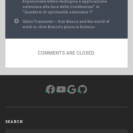
Esposizione biblio-teologica e applicazione
salesiana alla luce delle Costituzioni” in
“Quaderni di spiritualità salesiana 7”
Silvio Tramontin – Don Bosco and the world of
work in «Don Bosco’s place in history»
COMMENTS ARE CLOSED.
Facebook
YouTube
Google
GitHub
SEARCH