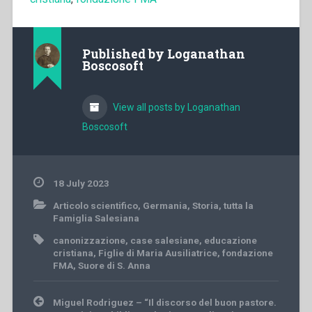
Published by
Loganathan
Boscosoft
View all posts by Loganathan
Boscosoft
18 July 2023
Articolo scientifico
,
Germania
,
Storia
,
tutta la
Famiglia Salesiana
canonizzazione
,
case salesiane
,
educazione
cristiana
,
Figlie di Maria Ausiliatrice
,
fondazione
FMA
,
Suore di S. Anna
Post
Miguel Rodriguez – “Il discorso del buon pastore.
navigation