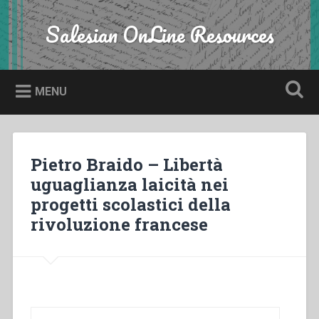
Skip
to
Salesian OnLine Resources
Search
content
MENU
Pietro Braido – Libertà
uguaglianza laicità nei
progetti scolastici della
rivoluzione francese