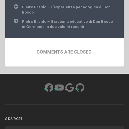
Post
Pietro Braido – L’esperienza pedagogica di Don
navigation
Bosco
Pietro Braido – Il sistema educativo di Don Bosco
in Germania in due volumi recenti
COMMENTS ARE CLOSED.
Facebook
YouTube
Google
GitHub
SEARCH