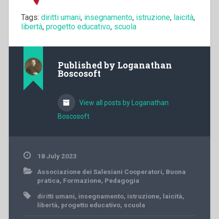
Tags:
diritti umani
,
insegnamento
,
istruzione
,
laicità
,
libertà
,
progetto educativo
,
scuola
Published by
Loganathan
Boscosoft
View all posts by Loganathan
Boscosoft
18 July 2023
Associazione dei Salesiani Cooperatori
,
Buona
pratica
,
Formazione
,
Pedagogia
diritti umani
,
insegnamento
,
istruzione
,
laicità
,
libertà
,
progetto educativo
,
scuola