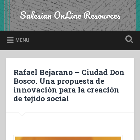
Skip
to
Salesian OnLine Resources
Search
content
MENU
Rafael Bejarano – Ciudad Don
Bosco. Una propuesta de
innovación para la creación
de tejido social