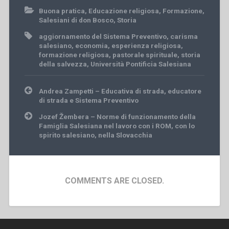
Buona pratica
,
Educazione religiosa
,
Formazione
,
Salesiani di don Bosco
,
Storia
aggiornamento del Sistema Preventivo
,
carisma
salesiano
,
economia
,
esperienza religiosa
,
formazione religiosa
,
pastorale spirituale
,
storia
della salvezza
,
Università Pontificia Salesiana
Post
Andrea Zampetti – Educativa di strada, educatore
navigation
di strada e Sistema Preventivo
Jozef Žembera – Norme di funzionamento della
Famiglia Salesiana nel lavoro con i ROM, con lo
spirito salesiano, nella Slovacchia
COMMENTS ARE CLOSED.