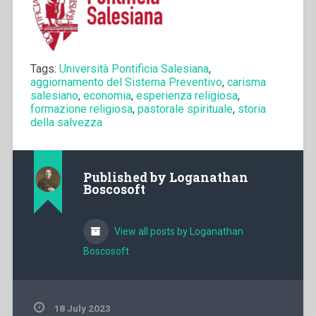
Tags:
Università Pontificia Salesiana
,
aggiornamento del Sistema Preventivo
,
carisma
salesiano
,
economia
,
esperienza religiosa
,
formazione religiosa
,
pastorale spirituale
,
storia
della salvezza
Published by
Loganathan
Boscosoft
View all posts by Loganathan
Boscosoft
18 July 2023