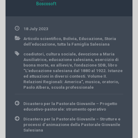
Boscosoft
18 July 2023
Articolo scientifico
,
Bolivia
,
Educazione
,
Storia
dell'educazione
,
tutta la Famiglia Salesiana
coadiutori
,
cultura sociale
,
devozione a Maria
Ausiliatrice
,
educazione salesiana
,
esercizio di
buona morte
,
ex allievi/e
,
fondazione SDB
,
libro
“L’educazione salesiana dal 1880 al 1922. Istanze
ed attuazioni in diversi contesti. Volume II.
Relazioni Regionali: America"
,
musica
,
oratorio
,
Paolo Albera
,
scuola professionale
Post
Dicastero per la Pastorale Giovanile – Progetto
navigation
educativo-pastorale: strumento operativo
Dicastero per la Pastorale Giovanile – Strutture e
processi d’animazione della Pastorale Giovanile
Salesiana