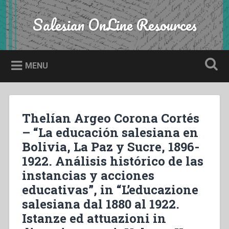
Skip
to
Salesian OnLine Resources
Search
content
MENU
Thelían Argeo Corona Cortés
– “La educación salesiana en
Bolivia, La Paz y Sucre, 1896-
1922. Análisis histórico de las
instancias y acciones
educativas”, in “L’educazione
salesiana dal 1880 al 1922.
Istanze ed attuazioni in