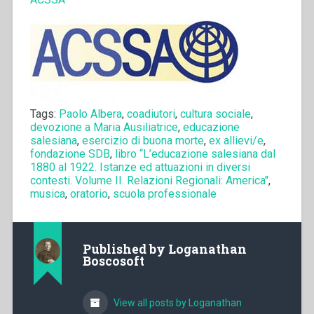
Tags:
Paolo Albera
,
coadiutori
,
cultura sociale
,
devozione a Maria Ausiliatrice
,
educazione
salesiana
,
esercizio di buona morte
,
ex allievi/e
,
fondazione SDB
,
libro “L’educazione salesiana dal
1880 al 1922. Istanze ed attuazioni in diversi
contesti. Volume II. Relazioni Regionali: America"
,
musica
,
oratorio
,
scuola professionale
Published by
Loganathan
Boscosoft
View all posts by Loganathan