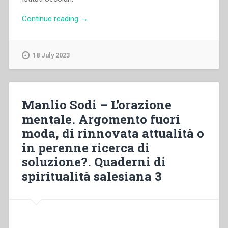
“María
Continue reading
→
Esther
Posada
–
18 July 2023
La
meditazione
nei
testi
Manlio Sodi – L’orazione
delle
mentale. Argomento fuori
costituzioni
moda, di rinnovata attualità o
delle
figlie
in perenne ricerca di
di
soluzione?. Quaderni di
Maria
spiritualità salesiana 3
Ausiliatrice.
Quaderni
di
spiritualità
salesiana