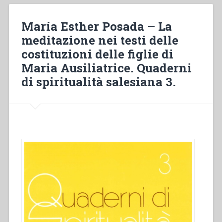
della
meditazione.
María Esther Posada – La
Precisazioni
meditazione nei testi delle
e
costituzioni delle figlie di
consigli.
Quaderni
Maria Ausiliatrice. Quaderni
di
di spiritualità salesiana 3.
spiritualità
salesiana
3”