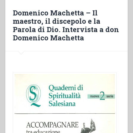
di
Dio
Domenico Machetta – Il
nella
maestro, il discepolo e la
vita
Parola di Dio. Intervista a don
della
Chiesa
Domenico Machetta
e
nella
vita
salesiana.
Quaderni
di
spiritualità
salesiana
5”