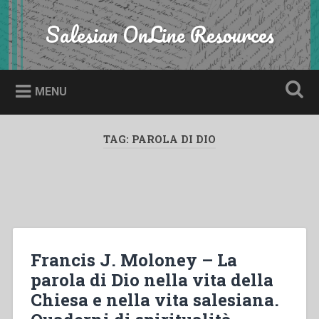
Skip
to
Salesian OnLine Resources
Search
content
MENU
TAG:
PAROLA DI DIO
Francis J. Moloney – La
parola di Dio nella vita della
Chiesa e nella vita salesiana.