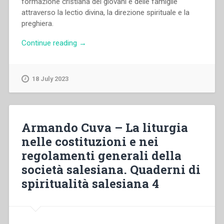
formazione cristiana dei giovani e delle famiglie
attraverso la lectio divina, la direzione spirituale e la
preghiera.
“Domenico
Continue reading
→
Machetta
–
Il
18 July 2023
maestro,
il
discepolo
e
Armando Cuva – La liturgia
la
nelle costituzioni e nei
Parola
regolamenti generali della
di
Dio.
società salesiana. Quaderni di
Intervista
spiritualità salesiana 4
a
don
Domenico
Machetta”