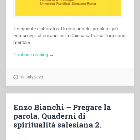
Il seguente elaborato affronta uno dei problemi più
estesi negli ultimi anni nella Chiesa cattolica: l’orazione
mentale.
“Manlio
Continue reading
→
Sodi
–
L’orazione
18 July 2023
mentale.
Argomento
fuori
moda,
Enzo Bianchi – Pregare la
di
parola. Quaderni di
rinnovata
spiritualità salesiana 2.
attualità
o
in