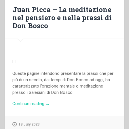
di
Juan Picca – La meditazione
spiritualità
nel pensiero e nella prassi di
salesiana
Don Bosco
2.”
Queste pagine intendono presentare la prassi che per
più di un secolo, dai tempi di Don Bosco ad oggi, ha
caratterizzato l’orazione mentale o meditazione
presso i Salesiani di Don Bosco.
“Juan
Continue reading
→
Picca
–
La
18 July 2023
meditazione