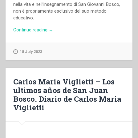
nella vita e nell’insegnamento di San Giovanni Bosco,
non è propriamente esclusivo del suo metodo
educativo.
“Otto
Continue reading
→
Wahl
–
Assistenza:
18 July 2023
una
parola
chiave
del
Carlos Maria Viglietti – Los
metodo
ultimos años de San Juan
educativo
Bosco. Diario de Carlos Maria
di
Don
Viglietti
Bosco
di
grande
rilevanza
biblica.