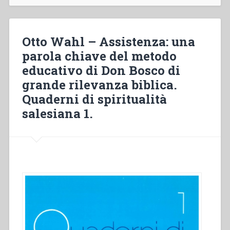
nel
pensiero
e
Otto Wahl – Assistenza: una
nella
parola chiave del metodo
prassi
educativo di Don Bosco di
di
Don
grande rilevanza biblica.
Bosco”
Quaderni di spiritualità
salesiana 1.