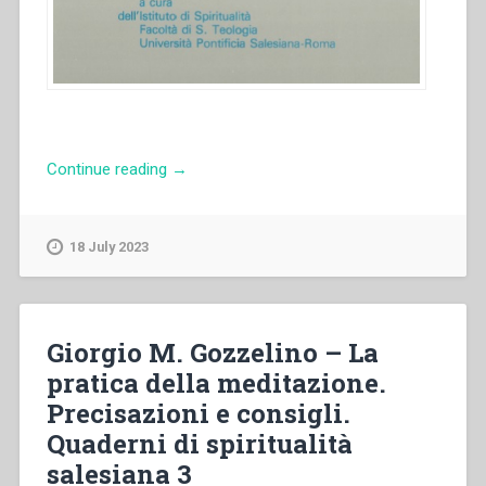
“Armando
Continue reading
→
Cuva
–
La
18 July 2023
liturgia
nelle
costituzioni
e
Giorgio M. Gozzelino – La
nei
pratica della meditazione.
regolamenti
Precisazioni e consigli.
generali
della
Quaderni di spiritualità
società
salesiana 3
salesiana.