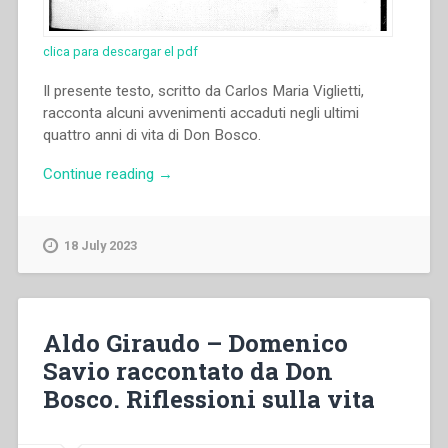
clica para descargar el pdf
Il presente testo, scritto da Carlos Maria Viglietti,
racconta alcuni avvenimenti accaduti negli ultimi
quattro anni di vita di Don Bosco.
“Carlos
Continue reading
→
Maria
Viglietti
–
18 July 2023
Los
ultimos
años
de
Aldo Giraudo – Domenico
San
Savio raccontato da Don
Juan
Bosco. Riflessioni sulla vita
Bosco.
Diario
de