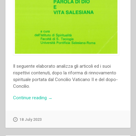
Il seguente elaborato analizza gli articoli ed i suoi
rispettivi contenuti, dopo la riforma di rinnovamento
spirituale portata dal Concilio Vaticano II e del dopo-
Concilio.
“Francis
Continue reading
→
J.
Moloney
–
18 July 2023
La
parola