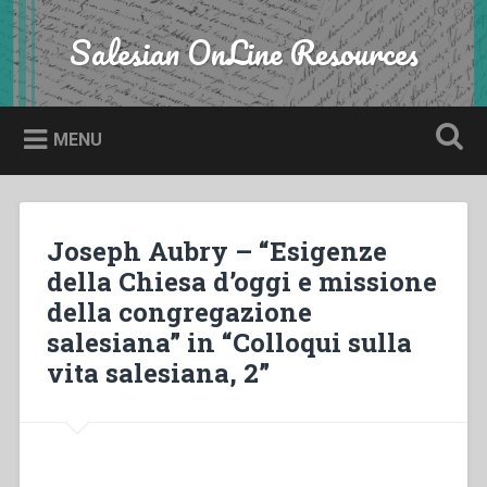
Skip
to
Salesian OnLine Resources
Search
content
MENU
Joseph Aubry – “Esigenze
della Chiesa d’oggi e missione
della congregazione
salesiana” in “Colloqui sulla
vita salesiana, 2”