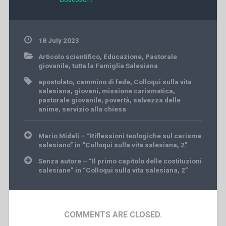
18 July 2023
Articolo scientifico
,
Educazione
,
Pastorale
giovanile
,
tutta la Famiglia Salesiana
apostolato
,
cammino di fede
,
Colloqui sulla vita
salesiana
,
giovani
,
missione carismatica
,
pastorale giovanile
,
povertà
,
salvezza delle
anime
,
servizio alla chiesa
Post
Mario Midali – “Riflessioni teologiche sul carisma
navigation
salesiano” in “Colloqui sulla vita salesiana, 2”
Senza autore – “Il primo capitolo delle costituzioni
salesiane” in “Colloqui sulla vita salesiana, 2”
COMMENTS ARE CLOSED.