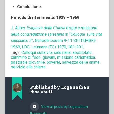
Conclusione.
Periodo di riferimento: 1929 – 1969
J. Aubry,
Esigenze della Chiesa d’oggi e missione
della congregazione salesiana
in “
Colloqui sulla vita
salesiana, 2
”, Benediktbeuern 9-11 SETTEMBRE
1969, LDC, Leumann (TO) 1970, 181-201.
Tags:
Colloqui sulla vita salesiana
,
apostolato
,
cammino di fede
,
giovani
,
missione carismatica
,
pastorale giovanile
,
povertà
,
salvezza delle anime
,
servizio alla chiesa
Published by
Loganathan
Boscosoft
View all posts by Loganathan
Boscosoft