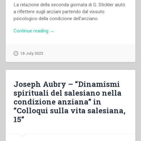
La relazione della seconda giornata di G. Stickler aiutò
a riflettere sugli anziani partendo dal vissuto
psicologico della condizione dell’anziano.
“Gertrud
Continue reading
→
Stickler
–
“Prospettiva
18 July 2023
dell’invecchiamento
della
persona
consacrata
Joseph Aubry – “Dinamismi
nella
spirituali del salesiano nella
Famiglia
condizione anziana” in
Salesiana.
Considerazioni
“Colloqui sulla vita salesiana,
psicodinamiche”
15”
in
“Colloqui
sulla