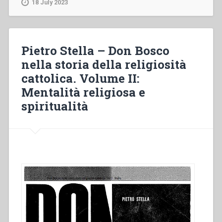
18 July 2023
religiosa
salesiana
e
coeducazione”
Pietro Stella – Don Bosco
in
nella storia della religiosità
“Colloqui
cattolica. Volume II:
sulla
vita
Mentalità religiosa e
salesiana,
spiritualità
16””