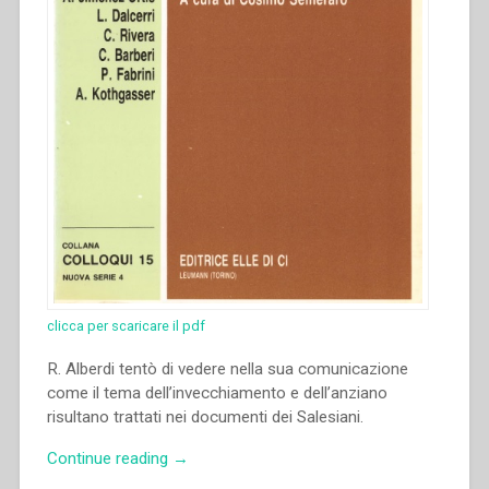
clicca per scaricare il pdf
R. Alberdi tentò di vedere nella sua comunicazione
come il tema dell’invecchiamento e dell’anziano
risultano trattati nei documenti dei Salesiani.
“Ramón
Continue reading
→
Alberdi