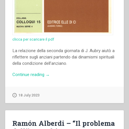
clicca per scaricare il pdf
La relazione della seconda giornata di J. Aubry aiutò a
riflettere sugli anziani partendo dai dinamismi spirituali
della condizione dell’anziano.
“Joseph
Continue reading
→
Aubry
–
“Dinamismi
18 July 2023
spirituali
del
salesiano
nella
Ramón Alberdi – “Il problema
condizione