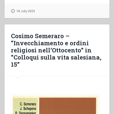
–
“Il
18 July 2023
problema
dell’invecchiamento
e
dell’anziano
Cosimo Semeraro –
nei
“Invecchiamento e ordini
documenti
religiosi nell’Ottocento” in
salesiani”
in
“Colloqui sulla vita salesiana,
“Colloqui
15”
sulla
vita
salesiana,
15””