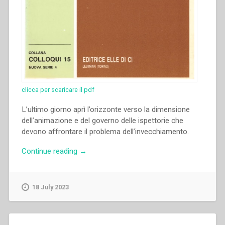
clicca per scaricare il pdf
L’ultimo giorno aprì l’orizzonte verso la dimensione
dell’animazione e del governo delle ispettorie che
devono affrontare il problema dell’invecchiamento.
“Lina
Continue reading
→
Dalcerri
–
“Presa
18 July 2023
di
coscienza
personale