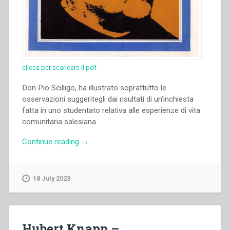
clicca per scaricare il pdf
Don Pio Scilligo, ha illustrato soprattutto le
osservazioni suggeritegli dai risultati di un’inchiesta
fatta in uno studentato relativa alle esperienze di vita
comunitaria salesiana.
“Pio
Continue reading
→
Scilligo
–
“Esperienze
18 July 2023
di
vita
comunitaria
salesiana.
Hubert Knapp –