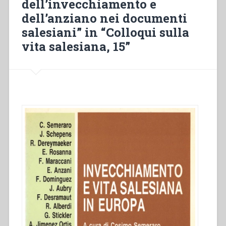
dell’invecchiamento e
anziana”
dell’anziano nei documenti
in
“Colloqui
salesiani” in “Colloqui sulla
sulla
vita salesiana, 15”
vita
salesiana,
15””