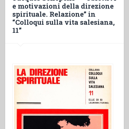
e motivazioni della direzione
in
spirituale. Relazione” in
“Colloqui
sulla
“Colloqui sulla vita salesiana,
vita
11”
salesiana,
15””