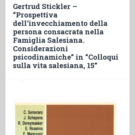
e
Gertrud Stickler –
comunitaria
“Prospettiva
dell’anzianità
dell’invecchiamento della
della
suora.
persona consacrata nella
Significato,
Famiglia Salesiana.
valori,
Considerazioni
problemi”
in
psicodinamiche” in “Colloqui
“Colloqui
sulla vita salesiana, 15”
sulla
vita
salesiana,
15””