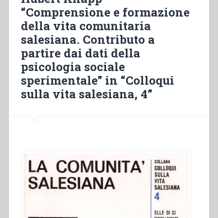
I
“Comprensione e formazione
raggruppamenti
della vita comunitaria
e
le
salesiana. Contributo a
caratteristiche
partire dai dati della
delle
psicologia sociale
persone
in
sperimentale” in “Colloqui
una
sulla vita salesiana, 4”
comunità
di
studenti
di
teologia”
in
“Colloqui
sulla
vita
salesiana,
4””