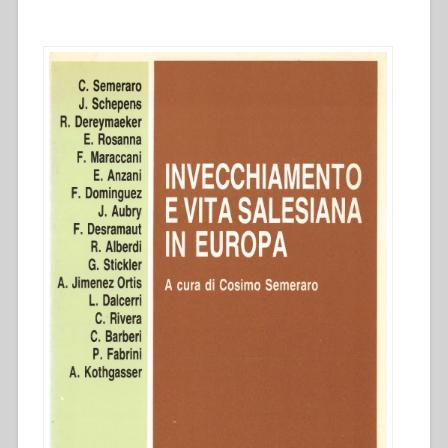
vita
salesiana,
15””