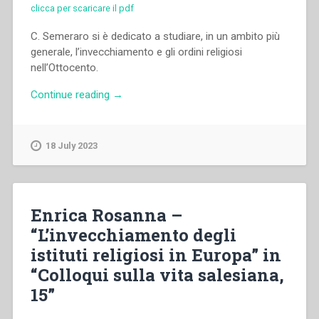
clicca per scaricare il pdf
C. Semeraro si è dedicato a studiare, in un ambito più
generale, l’invecchiamento e gli ordini religiosi
nell’Ottocento.
“Cosimo
Continue reading
→
Semeraro
–
“Invecchiamento
18 July 2023
e
ordini
religiosi
nell’Ottocento”
Enrica Rosanna –
in
“L’invecchiamento degli
“Colloqui
istituti religiosi in Europa” in
sulla
vita
“Colloqui sulla vita salesiana,
salesiana,
15”
15””