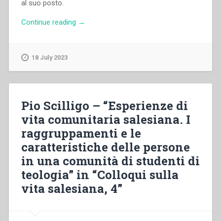
al suo posto.
“Jacques
Continue reading
→
Schepens
–
“Obiettivi
18 July 2023
e
motivazioni
della
direzione
Pio Scilligo – “Esperienze di
spirituale.
vita comunitaria salesiana. I
Relazione”
raggruppamenti e le
in
“Colloqui
caratteristiche delle persone
sulla
in una comunità di studenti di
vita
teologia” in “Colloqui sulla
salesiana,
11””
vita salesiana, 4”