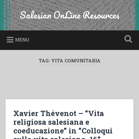
Skip
to
Salesian OnLine Resources
Search
content
MENU
TAG:
VITA COMUNITARIA
Xavier Thévenot – “Vita
religiosa salesiana e
coeducazione” in “Colloqui