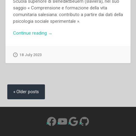
Scuola superiore di Benediktbeuern (Baviera), nel suo
saggio « Comprensione e formazione della vita
comunitaria salesiana: contributo a partire dai dati della
psicologia sociale sperimentale ».
“Hubert
Continue reading
→
Knapp
–
“Comprensione
18 July 2023
e
formazione
della
vita
Posts
comunitaria
navigation
Older posts
salesiana.
Contributo
a
partire
Facebook
YouTube
Google
GitHub
dai
dati
della