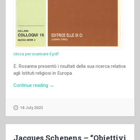
clicca per scaricare il pdf
E. Rosanna presentò i risultati della sua ricerca relativa
agli Istituti religiosi in Europa.
“Enrica
Continue reading
→
Rosanna
–
“L’invecchiamento
18 July 2023
degli
istituti
religiosi
in
Jacques Schepens – “Obiettivi
Europa”