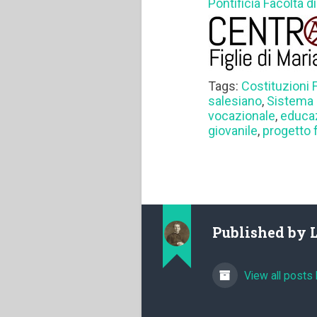
Pontificia Facoltà 
Tags:
Costituzioni
salesiano
,
Sistema 
vocazionale
,
educa
giovanile
,
progetto 
Published by
View all posts