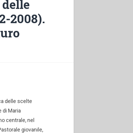
 delle
62-2008).
turo
a delle scelte
e di Maria
rno centrale, nel
astorale giovanile,