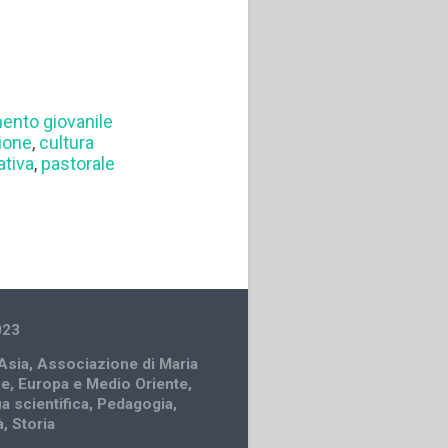
ento giovanile
ione
,
cultura
tiva
,
pastorale
023
Asia
,
Associazione di Maria
ce
,
Europa e Medio Oriente
,
a scientifica
,
Pedagogia
,
à
,
Storia