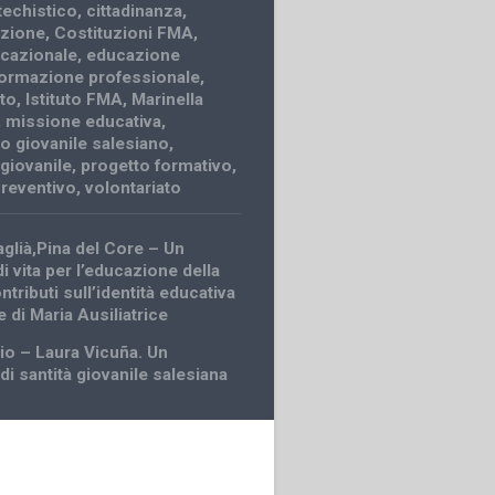
techistico
,
cittadinanza
,
zione
,
Costituzioni FMA
,
ocazionale
,
educazione
formazione professionale
,
to
,
Istituto FMA
,
Marinella
,
missione educativa
,
 giovanile salesiano
,
 giovanile
,
progetto formativo
,
reventivo
,
volontariato
aglià,Pina del Core – Un
i vita per l’educazione della
tributi sull’identità educativa
ie di Maria Ausiliatrice
io – Laura Vicuña. Un
i santità giovanile salesiana