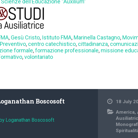
di Scienze dell’Educazione “Auxilium”
 FMA
,
Gesù Cristo
,
Istituto FMA
,
Marinella Castagno
,
Movim
Preventivo
,
centro catechistico
,
cittadinanza
,
comunicaz
zione formale
,
formazione professionale
,
missione educa
formativo
,
volontariato
Loganathan Boscosoft
18 July 2
America
,
Ausiliatri
 by Loganathan Boscosoft
Monografi
Spiritualit