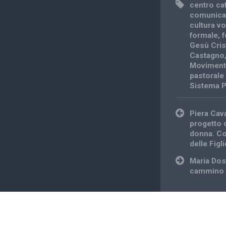
centro ca
comunica
cultura v
formale
,
Gesù Cris
Castagno
Movimento
pastorale
Sistema P
Post
Piera Cav
navigation
progetto d
donna. Con
delle Figl
Maria Dos
cammino d