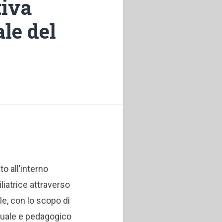
tiva
ale del
o all’interno
iliatrice attraverso
le, con lo scopo di
ituale e pedagogico