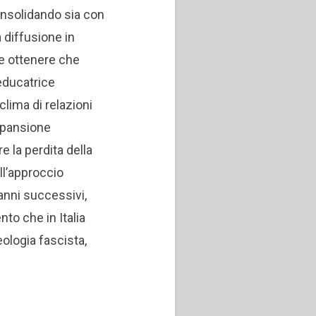
onsolidando sia con
 diffusione in
me ottenere che
’educatrice
lima di relazioni
espansione
e la perdita della
ll’approccio
nni successivi,
to che in Italia
ologia fascista,