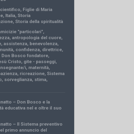
cientifico
,
Figlie di Maria
ce
,
Italia
,
Storia
azione
,
Storia della spiritualità
amicizie "particolari"
,
ezza
,
antropologia del cuore
,
e
,
assistenza
,
benevolenza
,
munità
,
confidenza
,
direttrice
,
,
Don Bosco fondatore
,
esù Cristo
,
gite - passeggi
,
insegnante/i
,
maternità
,
pazienza
,
ricreazione
,
Sistema
o
,
sorveglianza
,
stima
,
finatto – Don Bosco e la
tà educativa nel e oltre il suo
inatto – Il Sistema preventivo
del primo annuncio del