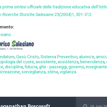
a prima sintesi ufficiale della tradizione educativa dell’Istit
in
Ricerche Storiche Salesiane
23(2004)1, 301-312.
rimento:
esiano
ndatore
,
Gesù Cristo
,
Sistema Preventivo
,
alunni/e
,
amiciz
opologia del cuore
,
assistente
,
assistenza
,
benevolenza
,
ce
,
disciplina
,
fiducia
,
gite - passeggi
,
governo
,
insegnante
ricreazione
,
sorveglianza
,
stima
,
vigilanza
Loganathan Boscosoft
18 July 2