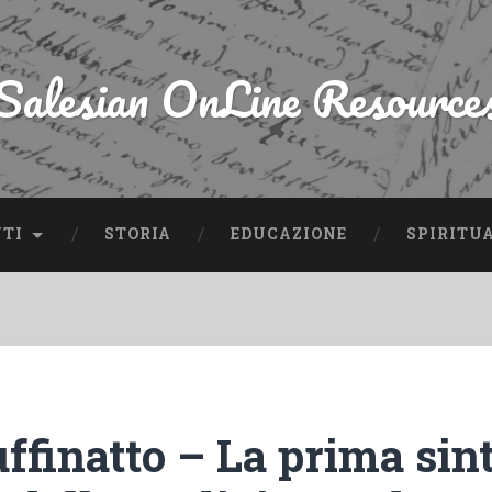
Salesian OnLine Resource
NTI
STORIA
EDUCAZIONE
SPIRITU
ffinatto – La prima sin