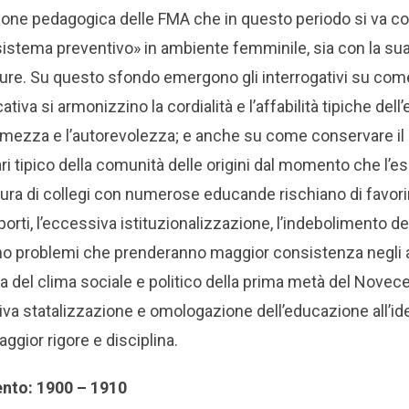
izione pedagogica delle FMA che in questo periodo si va c
«sistema preventivo» in ambiente femminile, sia con la sua
lture. Su questo sfondo emergono gli interrogativi su co
tiva si armonizzino la cordialità e l’affabilità tipiche dell
rmezza e l’autorevolezza; e anche su come conservare il c
ri tipico della comunità delle origini dal momento che l’
ertura di collegi con numerose educande rischiano di favorir
orti, l’eccessiva istituzionalizzazione, l’indebolimento de
no problemi che prenderanno maggior consistenza negli a
a del clima sociale e politico della prima metà del Novecen
siva statalizzazione e omologazione dell’educazione all’ide
ggior rigore e disciplina.
ento: 1900 – 1910