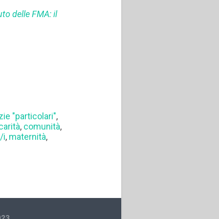
uto delle FMA: il
ie "particolari"
,
carità
,
comunità
,
/i
,
maternità
,
023