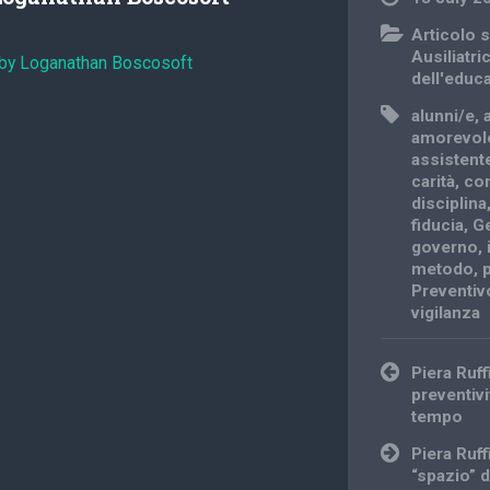
Articolo s
Ausiliatri
 by Loganathan Boscosoft
dell'educ
alunni/e
,
amorevol
assistent
carità
,
co
disciplina
fiducia
,
G
governo
,
metodo
,
Preventiv
vigilanza
Post
Piera Ruf
navigation
preventivi
tempo
Piera Ruff
“spazio” 