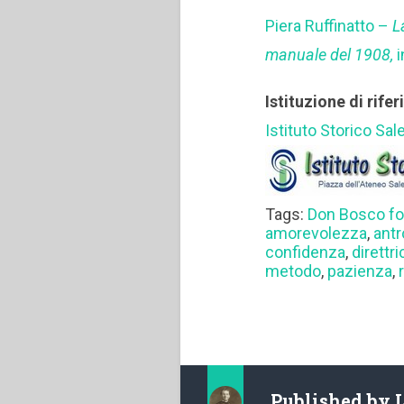
Piera Ruffinatto –
L
manuale del 1908,
Istituzione di rife
Istituto Storico Sal
Tags:
Don Bosco fo
amorevolezza
,
antr
confidenza
,
direttri
metodo
,
pazienza
,
Published by