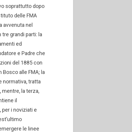
vo soprattutto dopo
stituto delle FMA
a avvenuta nel
 tre grandi parti: la
amenti ed
ondatore e Padre che
zioni del 1885 con
on Bosco alle FMA; la
 normativa, tratta
o, mentre, la terza,
tiene il
per i noviziati e
est’ultimo
 emergere le linee