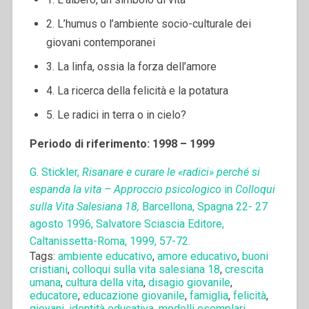
2. L’humus o l’ambiente socio-culturale dei
giovani contemporanei
3. La linfa, ossia la forza dell’amore
4. La ricerca della felicità e la potatura
5. Le radici in terra o in cielo?
Periodo di riferimento: 1998 – 1999
G. Stickler,
Risanare e curare le «radici» perché si
espanda la vita – Approccio psicologico
in
Colloqui
sulla Vita Salesiana 18,
Barcellona, Spagna 22- 27
agosto 1996, Salvatore Sciascia Editore,
Caltanissetta-Roma, 1999, 57-72.
Tags:
ambiente educativo
,
amore educativo
,
buoni
cristiani
,
colloqui sulla vita salesiana 18
,
crescita
umana
,
cultura della vita
,
disagio giovanile
,
educatore
,
educazione giovanile
,
famiglia
,
felicità
,
giovani
,
identità educativa
,
modelli esemplari
,