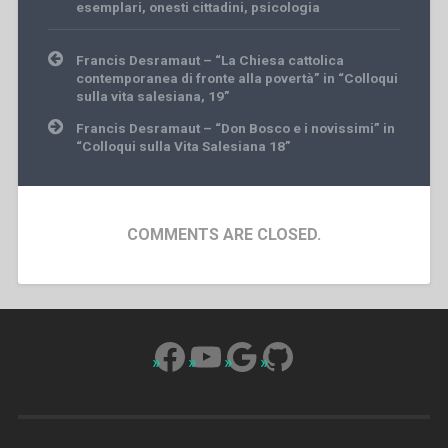
esemplari
,
onesti cittadini
,
psicologia
Post
Francis Desramaut – “La Chiesa cattolica
navigation
contemporanea di fronte alla povertà” in “Colloqui
sulla vita salesiana, 19”
Francis Desramaut – “Don Bosco e i novissimi” in
“Colloqui sulla Vita Salesiana 18”
COMMENTS ARE CLOSED.
Facebook
YouTube
Google
GitHub