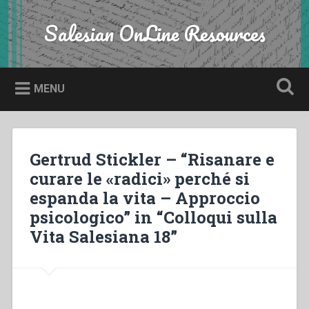
Skip
to
Salesian OnLine Resources
Search
content
MENU
Gertrud Stickler – “Risanare e
curare le «radici» perché si
espanda la vita – Approccio
psicologico” in “Colloqui sulla
Vita Salesiana 18”