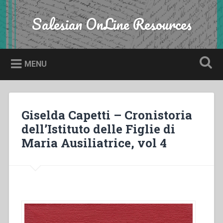
Skip
to
Salesian OnLine Resources
Search
content
MENU
Giselda Capetti – Cronistoria
dell’Istituto delle Figlie di
Maria Ausiliatrice, vol 4