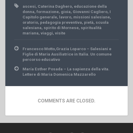
ascesi
,
Caterina Daghero
,
educazione della
donna
,
formazione
,
gioia
,
Giovanni Cagliero
,
I
Capitolo generale
,
lavoro
,
missioni salesiane
,
oratorio
,
pedagogia preventiva
,
pietà
,
scuola
salesiana
,
spirito di Mornese
,
spiritualità
mariana
,
viaggi
,
visite
Post
Francesco Motto,Grazia Loparco – Salesiani e
navigation
Figlie di Maria Ausiliatrice in Italia. Un comune
percorso educativo
María Esther Posada – La sapienza della vita.
Lettere di Maria Domenica Mazzarello
COMMENTS ARE CLOSED.