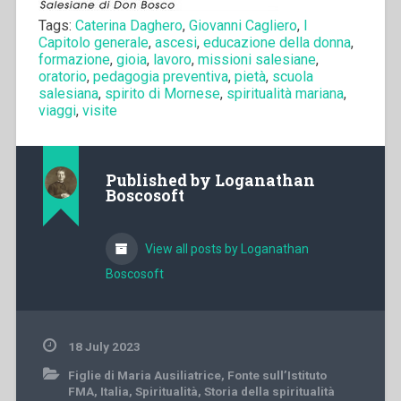
Tags:
Caterina Daghero
,
Giovanni Cagliero
,
I
Capitolo generale
,
ascesi
,
educazione della donna
,
formazione
,
gioia
,
lavoro
,
missioni salesiane
,
oratorio
,
pedagogia preventiva
,
pietà
,
scuola
salesiana
,
spirito di Mornese
,
spiritualità mariana
,
viaggi
,
visite
Published by
Loganathan
Boscosoft
View all posts by Loganathan
Boscosoft
18 July 2023
Figlie di Maria Ausiliatrice
,
Fonte sull’Istituto
FMA
,
Italia
,
Spiritualità
,
Storia della spiritualità