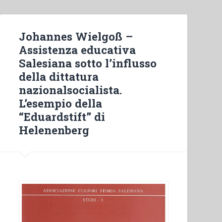
to
Macedonia
and
Johannes Wielgoß –
help
Assistenza educativa
us”
Salesiana sotto l’influsso
(Acts
della dittatura
16,9).
nazionalsocialista.
Presentation
L’esempio della
of
“Eduardstift” di
the
Helenenberg
Northern
European
Region”