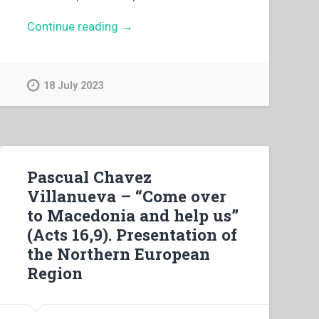
“Eugenio
Continue reading
→
Valentini
–
La
18 July 2023
letteratura
tedesca
su
Don
Bosco
Pascual Chavez
nell’Ottocento”
Villanueva – “Come over
to Macedonia and help us”
(Acts 16,9). Presentation of
the Northern European
Region