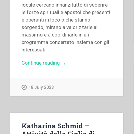
locale cercano innanzitutto di scoprire
le forze spirituali e apostoliche presenti
e operanti in loco o che stanno
sorgendo, mirano a valorizzarle al
massimo e a coordinarle in un
programma concertato insieme con gli
interessati.
“Francesco
Continue reading
→
Missaglia,Román
Román
Pina
18 July 2023
–
“Esperienze
attuali
di
cooperazione
Katharina Schmid –
salesiana”
Attività delle Figlie di