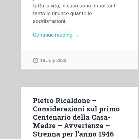
tutta la vita; in esso sono importanti
tanto le rinunce quanto le
soddisfazioni.
“Guido
Continue reading
→
Gatti
–
“Origine
18 July 2023
e
sviluppo
della
vocazione
salesiana.
Pietro Ricaldone –
Relazione”
Considerazioni sul primo
in
Centenario della Casa-
“Colloqui
Madre – Avvertenze –
sulla
Strenna per l’anno 1946
vita