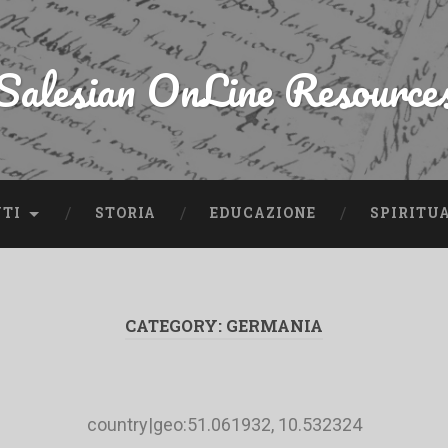
Salesian OnLine Resource
NTI
STORIA
EDUCAZIONE
SPIRITU
CATEGORY:
GERMANIA
country|geo:51.061932, 10.532324