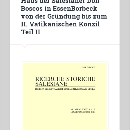
Haus der Salesianer Don
Germania
Boscos in EssenBorbeck
durante
von der Gründung bis zum
il
II. Vatikanischen Konzil
regime
Teil II
nazista”