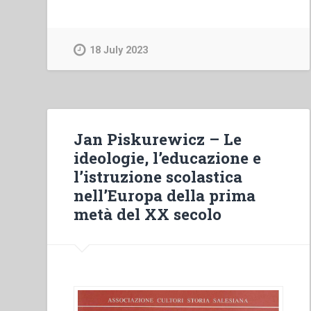
Ricaldone
–
Considerazioni
18 July 2023
sul
primo
Centenario
della
Casa-
Jan Piskurewicz – Le
Madre
ideologie, l’educazione e
–
l’istruzione scolastica
Avvertenze
nell’Europa della prima
–
metà del XX secolo
Strenna
per
l’anno
1946”