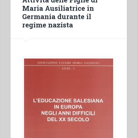
in
Maria Ausiliatrice in
“Colloqui
Germania durante il
sulla
regime nazista
vita
salesiana,
5””