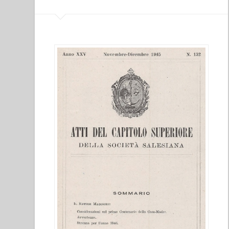
salesiana,
10””