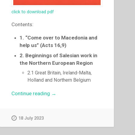
click to download pdf
Contents:
1. “Come over to Macedonia and
help us” (Acts 16,9)
2. Beginnings of Salesian work in
the Northern European Region
2.1 Great Britain, Ireland-Malta,
Holland and Northern Belgium
“Pascual
Continue reading
→
Chavez
Villanueva
–
18 July 2023
“Come
over