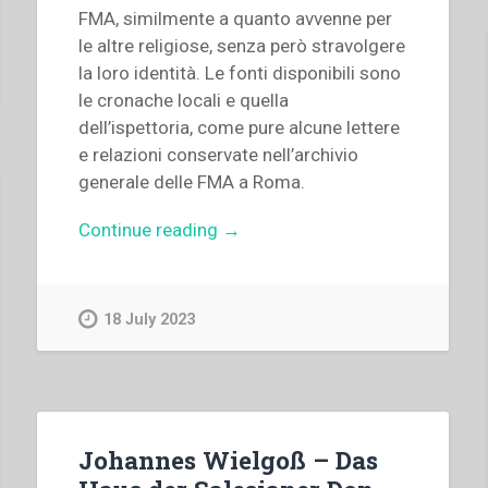
FMA, similmente a quanto avvenne per
le altre religiose, senza però stravolgere
la loro identità. Le fonti disponibili sono
le cronache locali e quella
dell’ispettoria, come pure alcune lettere
e relazioni conservate nell’archivio
generale delle FMA a Roma.
“Katharina
Continue reading
→
Schmid
–
Attività
18 July 2023
delle
Figlie
di
Maria
Ausiliatrice
Johannes Wielgoß – Das
in