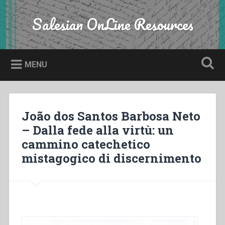
Skip
to
Salesian OnLine Resources
Search
content
MENU
João dos Santos Barbosa Neto
– Dalla fede alla virtù: un
cammino catechetico
mistagogico di discernimento