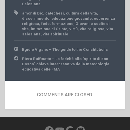
Salesiana
amor di Dio
,
catechesi
,
cultura della vita
,
discernimento
,
educazione giovanile
,
esperienza
religiosa
,
fede
,
formazione
,
Giovani e scelte di
vita
,
imitazione di Cristo
,
virtù
,
vita religiosa
,
vita
salesiana
,
vita spirituale
Post
Egidio Viganò – The guide to the Constitutions
navigation
Piera Ruffinatto – La fedeltà allo “spirito di don
Bosco” chiave interpretativa della metodologia
educativa delle FMA
COMMENTS ARE CLOSED.