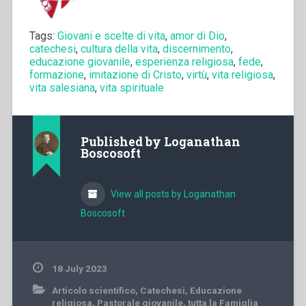
Tags:
Giovani e scelte di vita
,
amor di Dio
,
catechesi
,
cultura della vita
,
discernimento
,
educazione giovanile
,
esperienza religiosa
,
fede
,
formazione
,
imitazione di Cristo
,
virtù
,
vita religiosa
,
vita salesiana
,
vita spirituale
Published by
Loganathan
Boscosoft
View all posts by Loganathan
Boscosoft
18 July 2023
Articolo scientifico
,
Catechesi
,
Educazione
religiosa
,
Pastorale giovanile
,
tutta la Famiglia