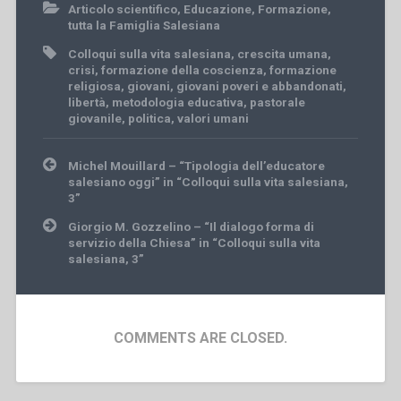
Articolo scientifico
,
Educazione
,
Formazione
,
tutta la Famiglia Salesiana
Colloqui sulla vita salesiana
,
crescita umana
,
crisi
,
formazione della coscienza
,
formazione
religiosa
,
giovani
,
giovani poveri e abbandonati
,
libertà
,
metodologia educativa
,
pastorale
giovanile
,
politica
,
valori umani
Post
Michel Mouillard – “Tipologia dell’educatore
navigation
salesiano oggi” in “Colloqui sulla vita salesiana,
3”
Giorgio M. Gozzelino – “Il dialogo forma di
servizio della Chiesa” in “Colloqui sulla vita
salesiana, 3”
COMMENTS ARE CLOSED.