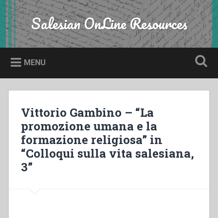
Skip
to
Salesian OnLine Resources
Search
content
MENU
Vittorio Gambino – “La
promozione umana e la
formazione religiosa” in
“Colloqui sulla vita salesiana,
3”