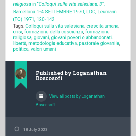
religiosa
in “
Colloqui sulla vita salesiana, 3
”,
Barcellona 1-4 SETTEMBRE 1970, LDC, Leumann
(TO) 1971, 120-142.
Tags:
Colloqui sulla vita salesiana
,
crescita umana
,
crisi
,
formazione della coscienza
,
formazione
religiosa
,
giovani
,
giovani poveri e abbandonati
,
libertà
,
metodologia educativa
,
pastorale giovanile
,
politica
,
valori umani
Published by
Loganathan
Boscosoft
View all posts by Loganathan
Boscosoft
18 July 2023